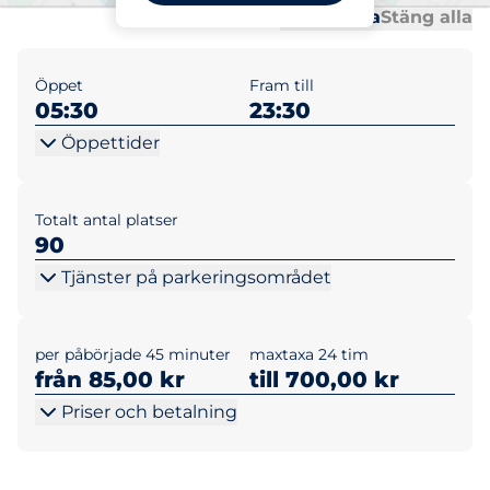
Al
Al
Öppna alla
Stäng alla
Öppet
Fram till
05:30
23:30
Öppettider
Totalt antal platser
90
Tjänster på parkeringsområdet
per påbörjade 45 minuter
maxtaxa 24 tim
från 85,00 kr
till 700,00 kr
Priser och betalning