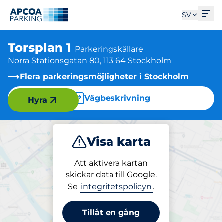
Öpp
SV
Torsplan 1
Parkeringskällare
Norra Stationsgatan 80, 113 64 Stockholm
Flera parkeringsmöjligheter i Stockholm
Vägbeskrivning
Hyra
Visa karta
Parkera
Ladda
Att aktivera kartan
skickar data till Google.
Se
integritetspolicyn
.
Parkering på plats
Torsplan 1
Tillåt en gång