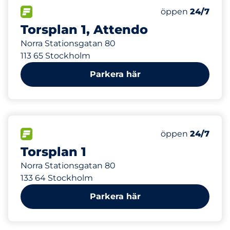
27 m
15
Totalt antal pla
FLÖDE
Antal parkeringsp
öppen
24/7
Torsplan 1, Attendo
Norra Stationsgatan 80
113 65 Stockholm
Parkera här
64 m
89
Totalt antal pla
FLÖDE
Antal parkeringsp
öppen
24/7
Torsplan 1
Norra Stationsgatan 80
133 64 Stockholm
Parkera här