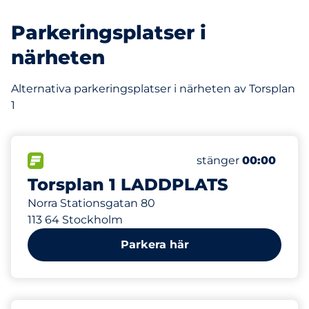
Parkeringsplatser i
närheten
Alternativa parkeringsplatser i närheten av Torsplan
1
12
Totalt antal platse
FLÖDE
Antal parkeringsplat
stänger
00:00
Torsplan 1 LADDPLATS
Norra Stationsgatan 80
113 64 Stockholm
Parkera här