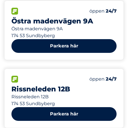
123 m
0
Electric Car Ch
FLÖDE
Antal parkeringsp
öppen
24/7
Östra madenvägen 9A
Östra madenvägen 9A
174 53 Sundbyberg
Parkera här
180 m
20
Electric Car Ch
FLÖDE
Antal parkeringsp
öppen
24/7
Rissneleden 12B
Rissneleden 12B
174 53 Sundbyberg
Parkera här