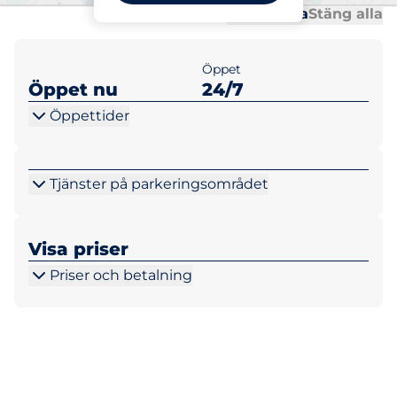
Al
Al
Öppna alla
Stäng alla
Öppet
Öppet nu
24/7
Öppettider
Tjänster på parkeringsområdet
Visa priser
Priser och betalning