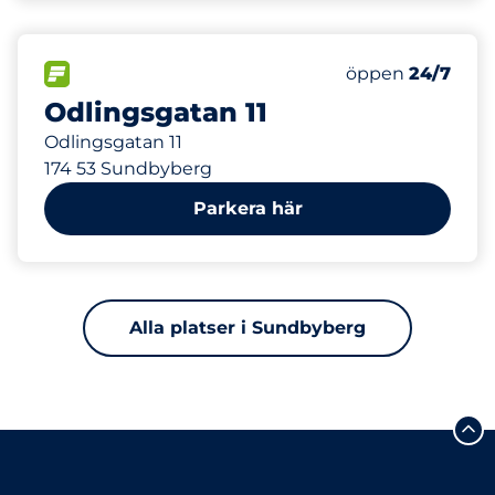
204 m
0
Electric Car Ch
FLÖDE
Antal parkeringsp
öppen
24/7
Odlingsgatan 11
Odlingsgatan 11
174 53 Sundbyberg
Parkera här
Alla platser i Sundbyberg