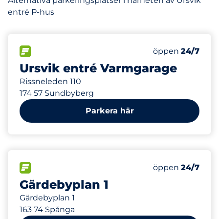
Alternativa parkeringsplatser i närheten av Ursvik
entré P-hus
500
16
Totalt antal pla
Electric Car Ch
FLÖDE
Antal parkeringsp
Fredag
öppen
24/7
Ursvik entré Varmgarage
Rissneleden 110
174 57 Sundbyberg
Parkera här
560 m
3
Totalt antal pla
FLÖDE
Antal parkeringsp
Fredag
öppen
24/7
Gärdebyplan 1
Gärdebyplan 1
163 74 Spånga