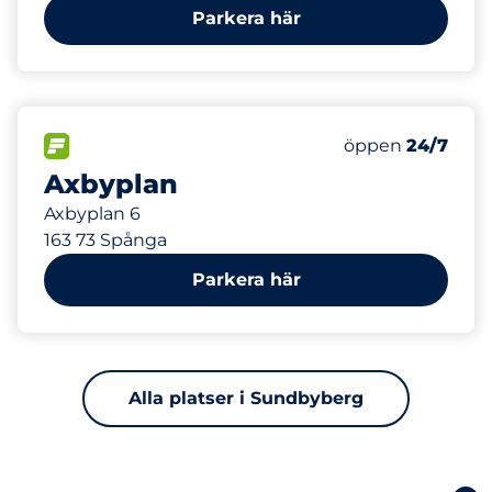
Parkera här
737 m
81
Totalt antal pla
FLÖDE
Antal parkeringsp
Fredag
öppen
24/7
Axbyplan
Axbyplan 6
163 73 Spånga
Parkera här
Alla platser i Sundbyberg