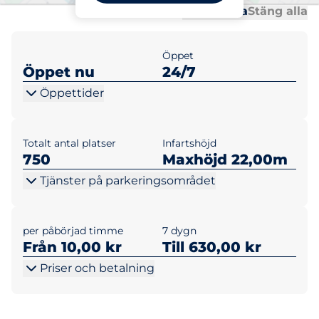
Al
Al
Öppna alla
Stäng alla
Öppet
Öppet nu
24/7
Öppettider
Totalt antal platser
Infartshöjd
750
Maxhöjd 22,00m
Tjänster på parkeringsområdet
per påbörjad timme
7 dygn
Från 10,00 kr
Till 630,00 kr
Priser och betalning