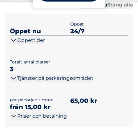
Al
Al
Öppna alla
Stäng alla
Öppet
Öppet nu
24/7
Öppettider
Totalt antal platser
3
Tjänster på parkeringsområdet
per påbörjad timme
65,00 kr
från 15,00 kr
Priser och betalning