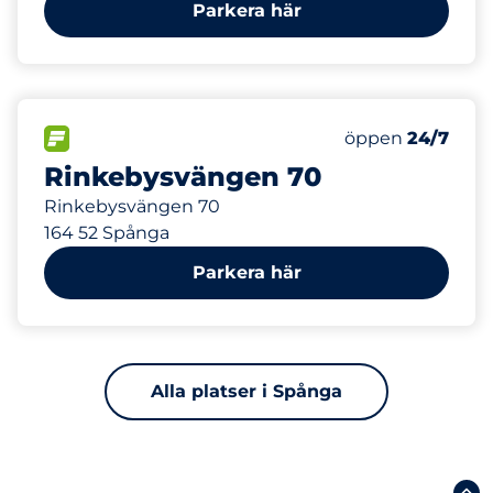
Parkera här
200
9
Totalt antal pla
Electric Car Ch
FLÖDE
Antal parkeringsp
Lördag
öppen
24/7
Rinkebysvängen 70
Rinkebysvängen 70
164 52 Spånga
Parkera här
Alla platser i Spånga