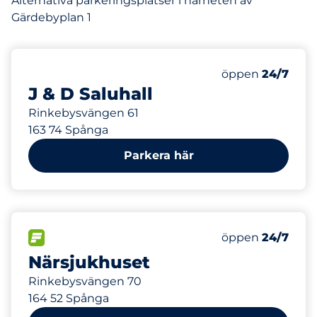
Alternativa parkeringsplatser i närheten av
Gärdebyplan 1
16
Totalt antal pla
Antal parkeringsp
Lördag
öppen
24/7
J & D Saluhall
Rinkebysvängen 61
163 74 Spånga
Parkera här
50
Totalt antal pla
FLÖDE
Antal parkeringsp
Lördag
öppen
24/7
Närsjukhuset
Rinkebysvängen 70
164 52 Spånga