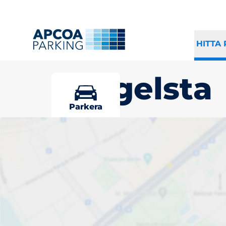
HITTA
Tungelsta
Parkera
Välj din parke
Tungelsta