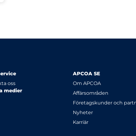
ervice
APCOA SE
ta oss
Om APCOA
la medier
Affärsområden
Företagskunder och part
Nyheter
Karriär