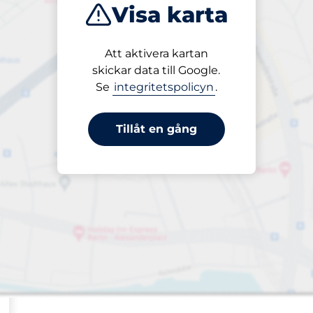
Visa karta
 och fordon
Sortera efter
Att aktivera kartan
Närmast
skickar data till Google.
Se
integritetspolicyn
.
Tillåt en gång
latser&nbsp
splatser: