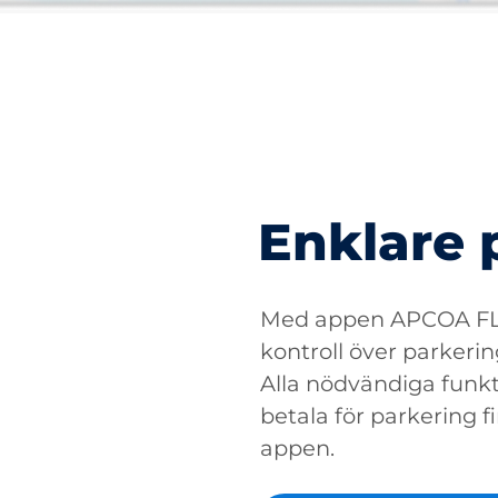
Enklare 
Med appen APCOA FLO
kontroll över parkerin
Alla nödvändiga funkti
betala för parkering fin
appen.