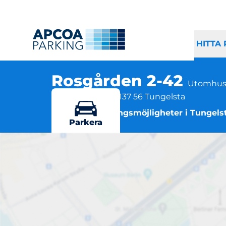
HITTA
Rosgården 2-42
Utomhus
Rosgården 2-42, 137 56 Tungelsta
Flera parkeringsmöjligheter i Tungels
Parkera