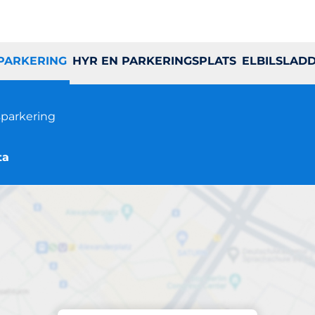
 PARKERING
HYR EN PARKERINGSPLATS
ELBILSLAD
parkering
ta
Parkering på plats
Rosgården 2-42