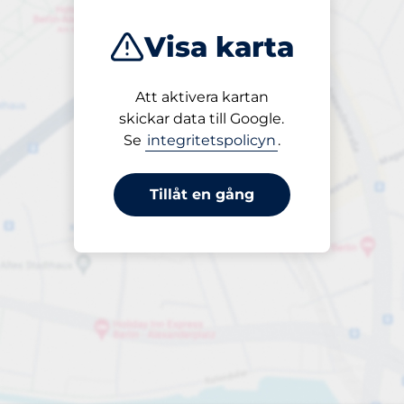
Visa karta
Att aktivera kartan
Öppet
skickar data till Google.
24/7
Se
integritetspolicyn
.
Tillåt en gång
periodbiljett 7 dagar
Till 300,00 kr