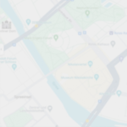
Öppet nu
Öppettider
Totalt antal platser
62
Tjänster på parkeringsområdet
per påbörjad timme
Från 12,00 kr
Priser och betalning