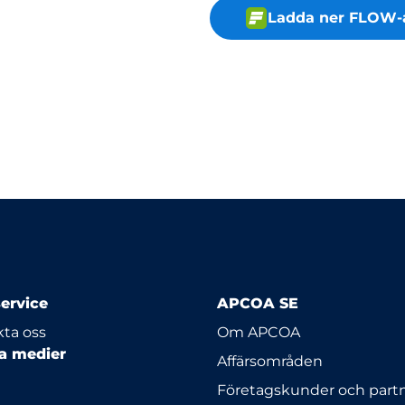
Ladda ner FLOW-
ervice
APCOA SE
ta oss
Om APCOA
la medier
Affärsområden
Företagskunder och part