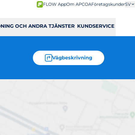
FLOW App
Om APCOA
Företagskunder
SV
DNING OCH ANDRA TJÄNSTER
KUNDSERVICE
Vägbeskrivning