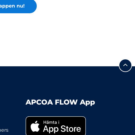
appen nu!
APCOA FLOW App
ners