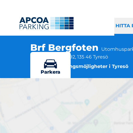
HITTA
Brf Bergfoten
Utomhuspark
Njupkärrsvägen 92, 135 46 Tyresö
Flera parkeringsmöjligheter i Tyresö
Parkera