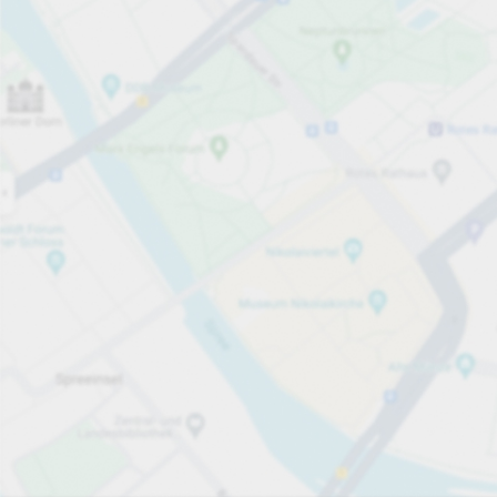
Öppet nu
Öppettider
Totalt antal platser
110
Tjänster på parkeringsområdet
per påbörjad timme
Från 10,00 kr
Priser och betalning