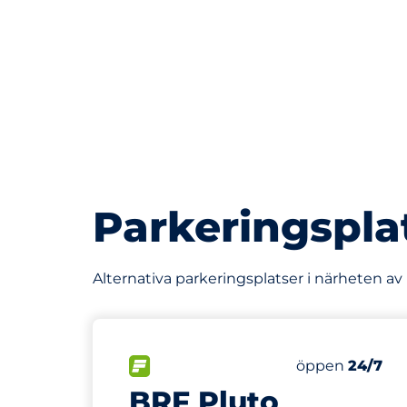
Parkeringspla
Alternativa parkeringsplatser i närheten av
481 m
14
Totalt antal p
FLÖDE
Antal parkering
Lördag
öppen
24/7
BRF Pluto