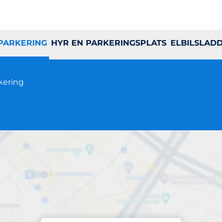
 PARKERING
HYR EN PARKERINGSPLATS
ELBILSLAD
ering
Parkering på plats
Brf Bergfoten