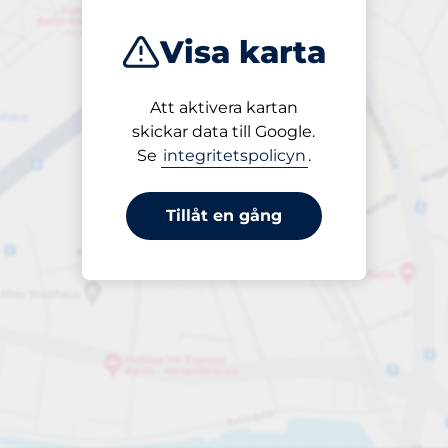
Visa karta
Att aktivera kartan
Öppet
skickar data till Google.
24/7
Se
integritetspolicyn
.
Tillåt en gång
periodbiljett 24 timmar
Till 100,00 kr