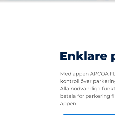
Enklare 
Med appen APCOA FLO
kontroll över parkerin
Alla nödvändiga funkti
betala för parkering fin
appen.