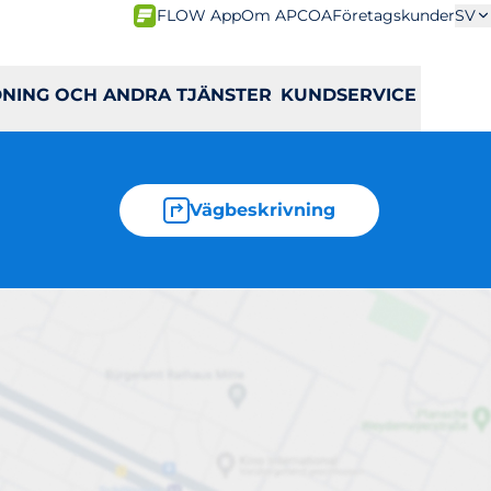
FLOW App
Om APCOA
Företagskunder
SV
DNING OCH ANDRA TJÄNSTER
KUNDSERVICE
Vägbeskrivning