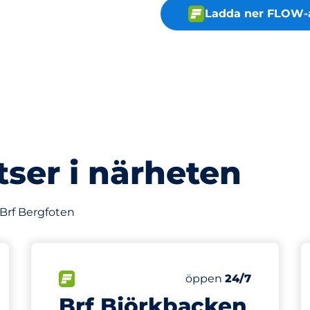
Ladda ner FLOW-
tser i närheten
 Brf Bergfoten
521 m
80
latser
Totalt antal platser
splatser:
FLÖDE
Antal parkeringsplatse
Lördag
öppen
24/7
Brf Björkbacken