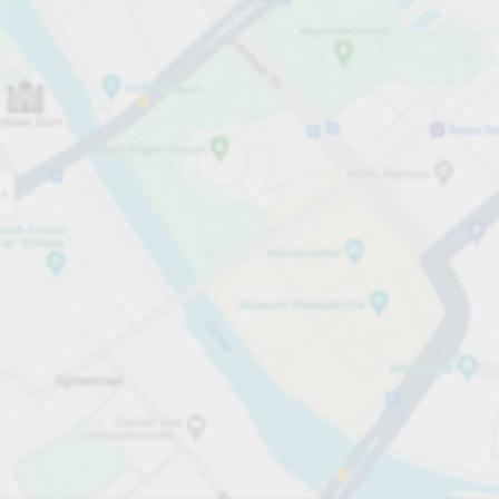
Öppet nu
Öppettider
Totalt antal platser
100
Tjänster på parkeringsområdet
Per påbörjad timme
Från 8,00 kr
Priser och betalning