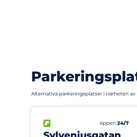
Parkeringspla
Alternativa parkeringsplatser i närheten av
424 m
95
Totalt antal p
FLÖDE
Antal parkering
Fredag
öppen
24/7
Sylveniusgatan