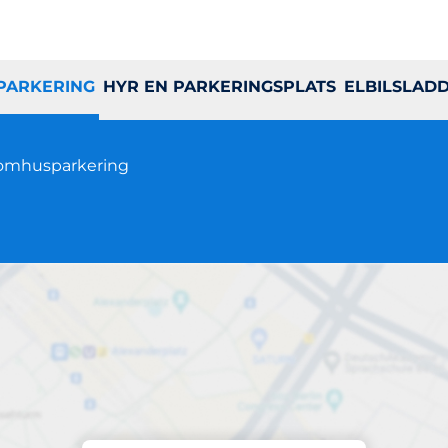
 PARKERING
HYR EN PARKERINGSPLATS
ELBILSLAD
omhusparkering
Parkering på plats
yrislundsgatan 81