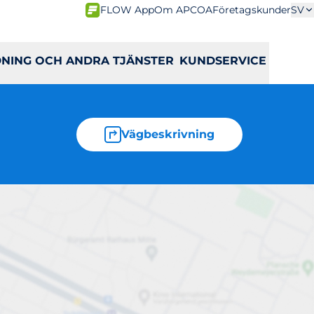
FLOW App
Om APCOA
Företagskunder
SV
DNING OCH ANDRA TJÄNSTER
KUNDSERVICE
Vägbeskrivning