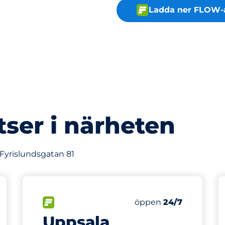
Ladda ner FLOW-
tser i närheten
 Fyrislundsgatan 81
471 m
1302
latser
Totalt antal platser
splatser:
FLÖDE
Antal parkeringsplatse
Fredag
öppen
24/7
Uppsala