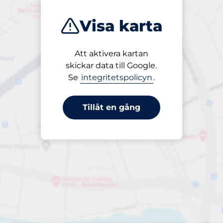
Visa karta
Att aktivera kartan
Öppet
skickar data till Google.
24/7
Se
integritetspolicyn
.
Tillåt en gång
Periodbiljett 24 timmar
Till 45,00 kr