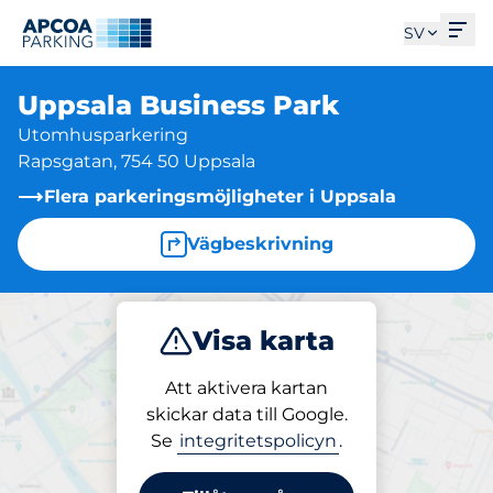
Öpp
SV
Uppsala Business Park
Utomhusparkering
Rapsgatan, 754 50 Uppsala
Flera parkeringsmöjligheter i Uppsala
Vägbeskrivning
Visa karta
Parkera
Att aktivera kartan
skickar data till Google.
Se
integritetspolicyn
.
Parkering på plats
Uppsala Business Park