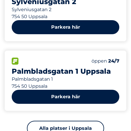
Sylveniusgatan 2
Sylveniusgatan 2
754 50 Uppsala
Parkera här
780 m
9
Totalt antal pl
FLÖDE&nbsp
Antal parkeringsp
Torsdag&nbsp
öppen
24/7
Palmbladsgatan 1 Uppsala
Palmbladsgatan 1
754 50 Uppsala
Parkera här
Alla platser i Uppsala