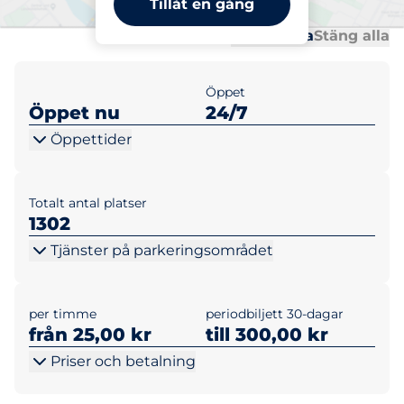
Tillåt en gång
Al
Al
Öppna alla
Stäng alla
Öppet
Öppet nu
24/7
Öppettider
Totalt antal platser
1302
Tjänster på parkeringsområdet
per timme
periodbiljett 30-dagar
från 25,00 kr
till 300,00 kr
Priser och betalning