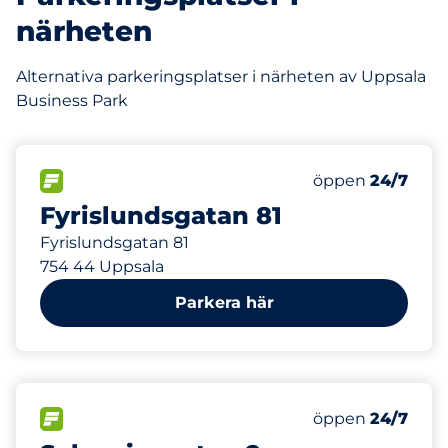
närheten
Alternativa parkeringsplatser i närheten av Uppsala
Business Park
471 m
100
Totalt antal pl
FLÖDE&nbsp
Antal parkeringsp
Torsdag&nbsp
öppen
24/7
Fyrislundsgatan 81
Fyrislundsgatan 81
754 44 Uppsala
Parkera här
715 m
95
Totalt antal pl
FLÖDE&nbsp
Antal parkeringsp
Torsdag&nbsp
öppen
24/7