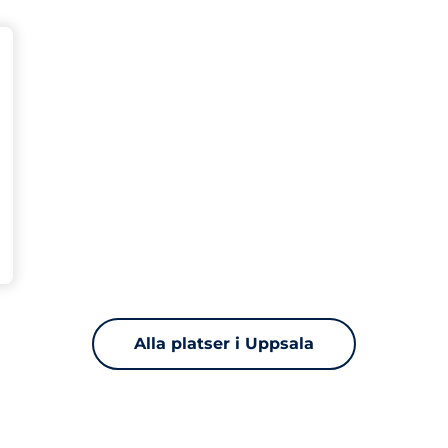
latser&nbsp
splatser:
Alla platser i Uppsala