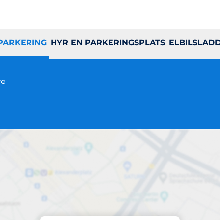
 PARKERING
HYR EN PARKERINGSPLATS
ELBILSLAD
re
Parkering på plats
Geijersgatan