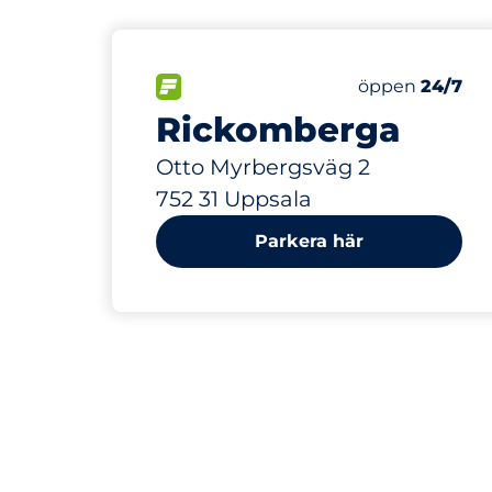
291 m
130
Totalt antal p
FLÖDE&nbsp
Antal parkering
Torsdag&nbsp
öppen
24/7
Rickomberga
Otto Myrbergsväg 2
752 31 Uppsala
Parkera här