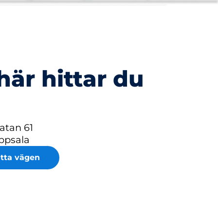
här hittar du
atan 61
ppsala
itta vägen