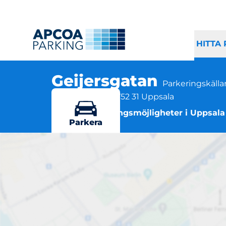
HITTA
Geijersgatan
Parkeringskälla
Geijersgatan 61, 752 31 Uppsala
Flera parkeringsmöjligheter i Uppsala
Parkera