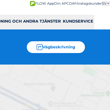
FLOW App
Om APCOA
Företagskunder
SV
DNING OCH ANDRA TJÄNSTER
KUNDSERVICE
Vägbeskrivning