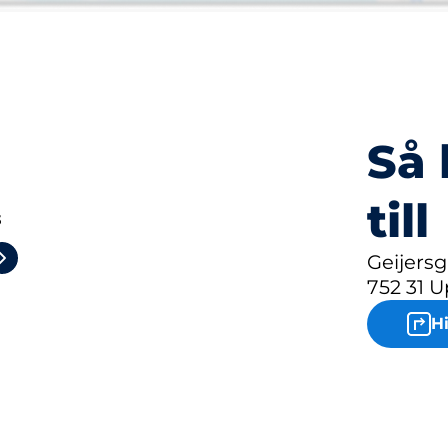
Så 
till
3
Geijersg
752 31 U
H