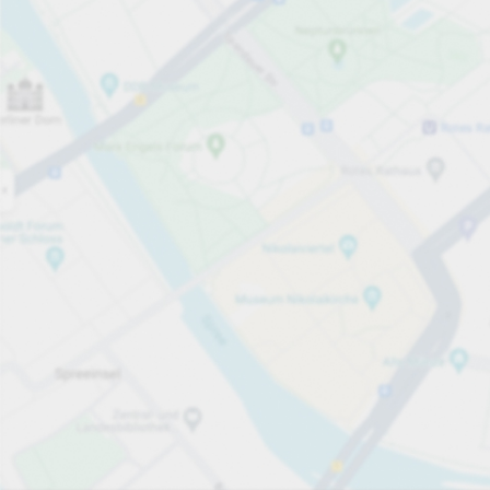
Öppet nu
Öppettider
Totalt antal platser
30
Tjänster på parkeringsområdet
per påbörjad timme
från 8,00 kr
Priser och betalning