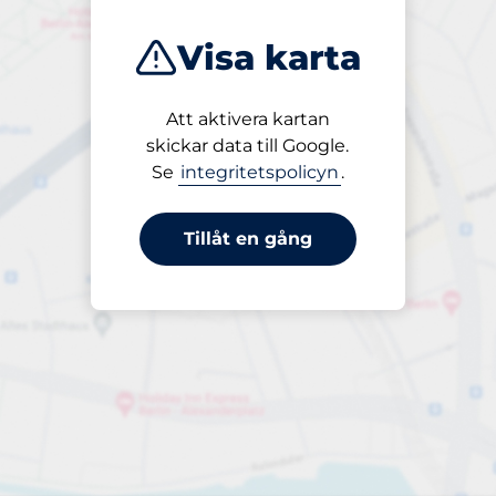
Visa karta
Att aktivera kartan
Öppet
skickar data till Google.
24/7
Se
integritetspolicyn
.
Tillåt en gång
350,00 kr