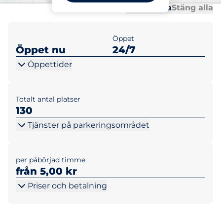
Al
Al
Öppna alla
Stäng alla
Öppet
Öppet nu
24/7
Öppettider
Totalt antal platser
130
Tjänster på parkeringsområdet
per påbörjad timme
från 5,00 kr
Priser och betalning