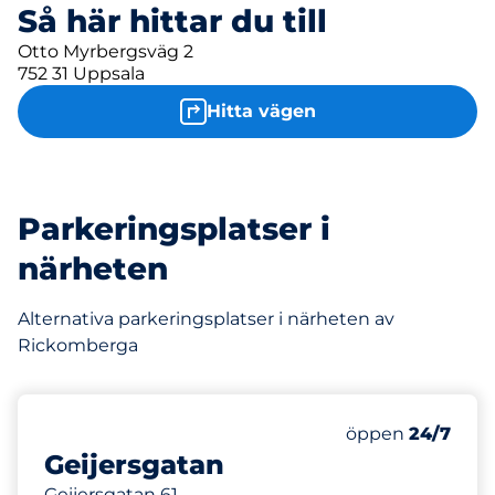
Så här hittar du till
Otto Myrbergsväg 2
752 31 Uppsala
Hitta vägen
Parkeringsplatser i
närheten
Alternativa parkeringsplatser i närheten av
Rickomberga
30
Totalt antal pla
Antal parkeringsp
öppen
24/7
Geijersgatan
Geijersgatan 61