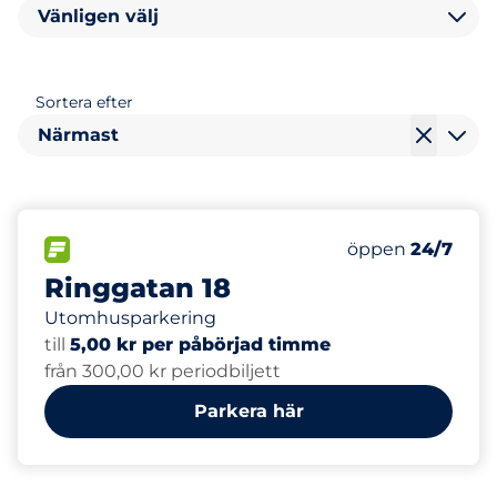
Vänligen välj
Sortera efter
Närmast
0
Totalt antal pla
FLÖDE
Antal parkeringsp
Lördag
öppen
24/7
Ringgatan 18
Utomhusparkering
till
5,00 kr per påbörjad timme
från 300,00 kr periodbiljett
Parkera här