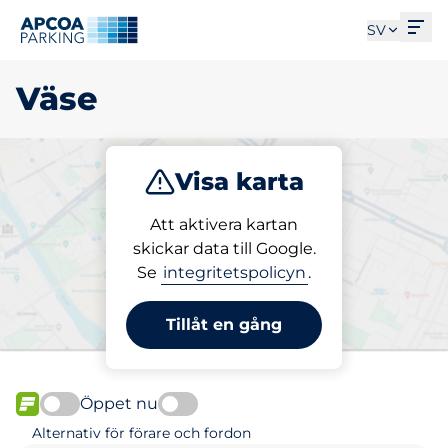
Öpp
SV
Väse
Visa karta
Parkera
Att aktivera kartan
skickar data till Google.
Se
integritetspolicyn
.
Välj din parkeringsplats i
Väse
Tillåt en gång
Öppet nu
FLÖDE
Alternativ för förare och fordon