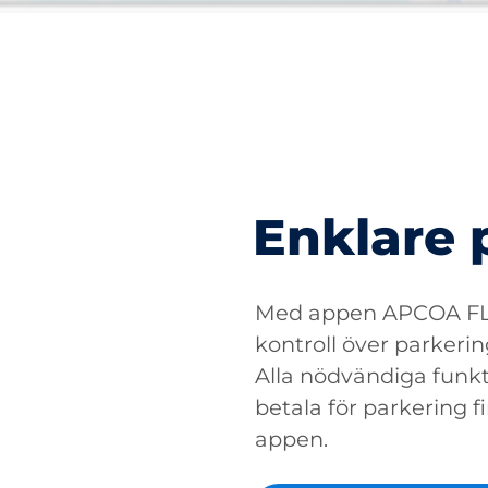
Enklare 
Med appen APCOA FLO
kontroll över parkerin
Alla nödvändiga funkti
betala för parkering fin
appen.