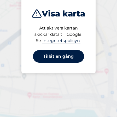
Visa karta
Att aktivera kartan
Öppet
skickar data till Google.
24/7
Se
integritetspolicyn
.
Tillåt en gång
periodbiljett 1 timma
till 10,00 kr