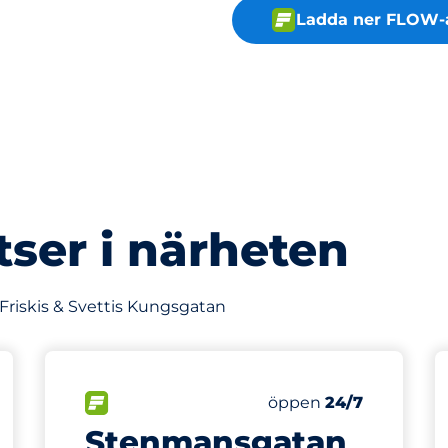
Ladda ner FLOW-
tser i närheten
 Friskis & Svettis Kungsgatan
275 m
 rörelsehindrade
splatser:
FLÖDE
Fredag
öppen
24/7
Stenmansgatan