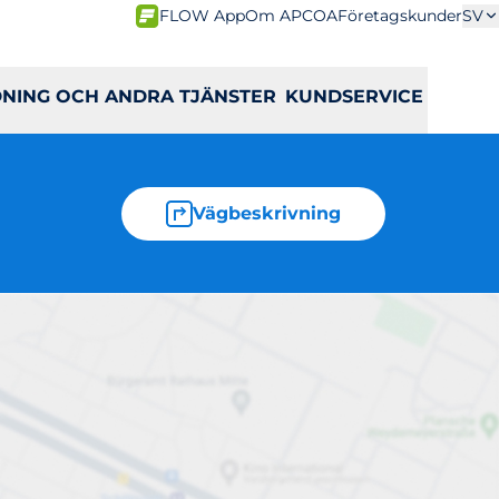
FLOW App
Om APCOA
Företagskunder
SV
DNING OCH ANDRA TJÄNSTER
KUNDSERVICE
Vägbeskrivning
atan