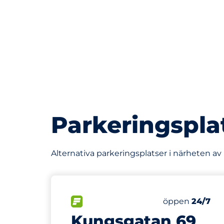
Parkeringspla
Alternativa parkeringsplatser i närheten av
204 m
1
Parkering för
FLÖDE
Antal parkering
Fredag
öppen
24/7
Kungsgatan 69