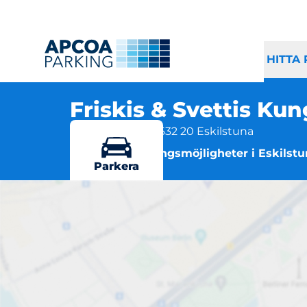
HITTA
Friskis & Svettis Ku
Kungsgatan 63, 632 20 Eskilstuna
Flera parkeringsmöjligheter i Eskilst
Parkera
Frisk