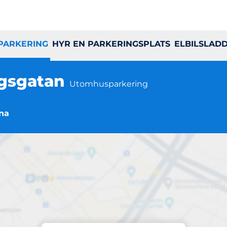
 PARKERING
HYR EN PARKERINGSPLATS
ELBILSLAD
ngsgatan
Utomhusparkering
una
Parkering på plats
is & Svettis Kungsg