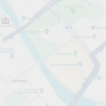
Öppet nu
Öppettider
Totalt antal platser
25
Tjänster på parkeringsområdet
per påbörjad timme
från 10,00 kr
Priser och betalning