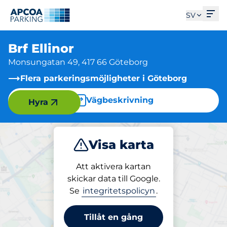
Öpp
SV
Brf Ellinor
Monsungatan 49, 417 66 Göteborg
Flera parkeringsmöjligheter i Göteborg
Vägbeskrivning
Hyra
Visa karta
Parkera
Att aktivera kartan
skickar data till Google.
Se
integritetspolicyn
.
Parkering på plats
Brf Ellinor
Tillåt en gång