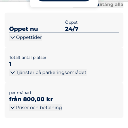
Al
Al
Öppna alla
Stäng alla
Öppet
Öppet nu
24/7
Öppettider
Totalt antal platser
1
Tjänster på parkeringsområdet
per månad
från 800,00 kr
Priser och betalning