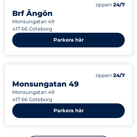
1
Totalt antal pl
Antal parkeringsp
Torsdag&nbsp
öppen
24/7
Brf Ängön
Monsungatan 49
417 66 Göteborg
Parkera här
1
Totalt antal pl
Antal parkeringsp
Torsdag&nbsp
öppen
24/7
Monsungatan 49
Monsungatan 49
417 66 Göteborg
Parkera här