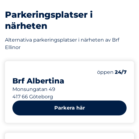
Parkeringsplatser i
närheten
Alternativa parkeringsplatser i närheten av Brf
Ellinor
1
Totalt antal pl
Antal parkeringsp
Torsdag&nbsp
öppen
24/7
Brf Albertina
Monsungatan 49
417 66 Göteborg
Parkera här