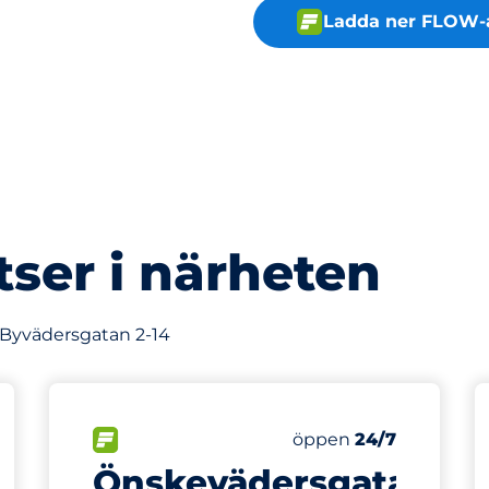
Ladda ner FLOW-
tser i närheten
v Byvädersgatan 2-14
492 m
3
latser&nbsp
Totalt antal platser&
splatser:
FLÖDE&nbsp
Antal parkeringsplatse
Torsdag&nbsp
öppen
24/7
Önskevädersgatan