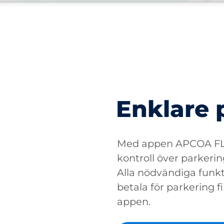
Enklare 
Med appen APCOA FLO
kontroll över parkerin
Alla nödvändiga funkti
betala för parkering fin
appen.