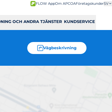
FLOW App
Om APCOA
Företagskunder
SV
DNING OCH ANDRA TJÄNSTER
KUNDSERVICE
Vägbeskrivning