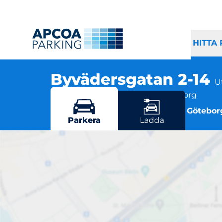
HITTA
Byvädersgatan 2-14
U
Byvädersgatan 2-14, 418 39 Göteborg
Flera parkeringsmöjligheter i Götebor
Parkera
Ladda
B