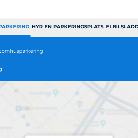
 PARKERING
HYR EN PARKERINGSPLATS
ELBILSLAD
tomhusparkering
g
Parkering på plats
yvädersgatan 2-14