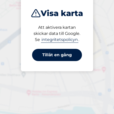
Visa karta
Att aktivera kartan
Öppet
skickar data till Google.
24/7
Se
integritetspolicyn
.
Tillåt en gång
periodbiljett 30 dagar
till 300,00 kr