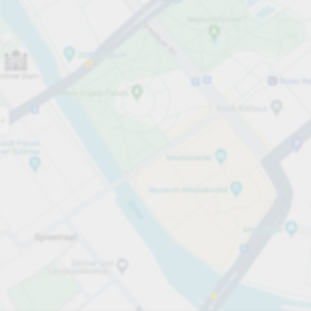
Öppet nu
Öppettider
Totalt antal platser
18
Tjänster på parkeringsområdet
per påbörjad timme
från 6,00 kr
Priser och betalning