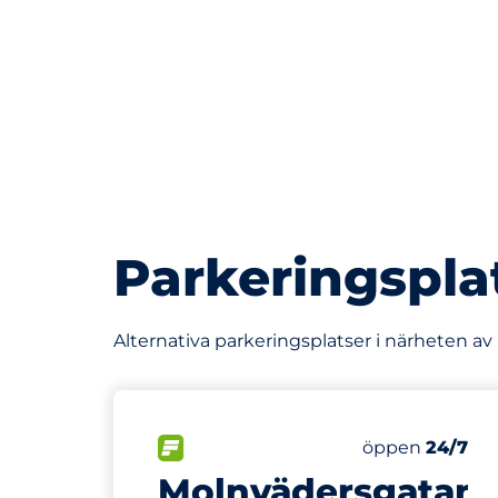
Parkeringspla
Alternativa parkeringsplatser i närheten a
471 m
23
Totalt antal p
FLÖDE&nbsp
Antal parkering
Torsdag&nbsp
öppen
24/7
Molnvädersgatan