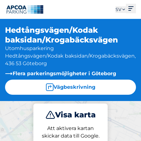
Öpp
SV
Hedtångsvägen/Kodak
baksidan/Krogabäcksvägen
Utomhusparkering
Hedtångsvägen/Kodak baksidan/Krogabäcksvägen,
436 53 Göteborg
Flera parkeringsmöjligheter i Göteborg
Vägbeskrivning
Visa karta
Parkera
Att aktivera kartan
skickar data till Google.