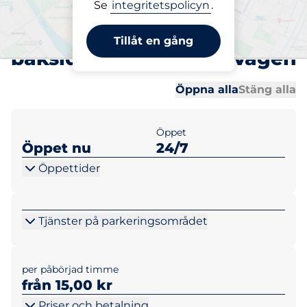
Se
integritetspolicyn
.
Parkering på plats
Hedtångsvägen/Kodak
Tillåt en gång
baksidan/Krogabäcksvägen
Al
Al
Öppna alla
Stäng alla
Öppet
Öppet nu
24/7
Öppettider
Tjänster på parkeringsområdet
per påbörjad timme
från 15,00 kr
Priser och betalning