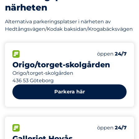
närheten
Alternativa parkeringsplatser i närheten av
Hedtångsvägen/Kodak baksidan/Krogabäcksvägen
78 m
FLÖDE
Lördag
öppen
24/7
Origo/torget-skolgården
Origo/torget-skolgården
436 53 Göteborg
Parkera här
99 m
6
Totalt antal pla
FLÖDE
Antal parkeringsp
Lördag
öppen
24/7
Galleriet Hovås