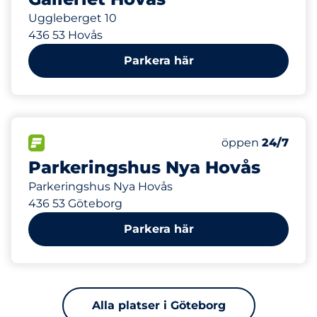
Uggleberget 10
436 53 Hovås
Parkera här
175 m
FLÖDE
Lördag
öppen
24/7
Parkeringshus Nya Hovås
Parkeringshus Nya Hovås
436 53 Göteborg
Parkera här
Alla platser i Göteborg