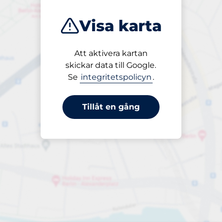
Visa karta
Att aktivera kartan
Öppet
skickar data till Google.
24/7
Se
integritetspolicyn
.
Tillåt en gång