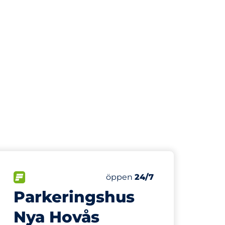
179 m
r:
FLÖDE
Fredag
öppen
24/7
Parkeringshus
Nya Hovås