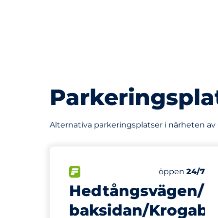
Parkeringspla
Alternativa parkeringsplatser i närheten a
78 m
FLÖDE
Fredag
öppen
24/7
Hedtångsvägen/K
baksidan/Krogab