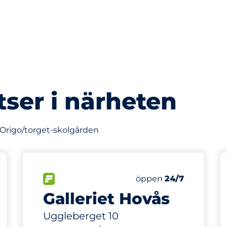
tser i närheten
v Origo/torget-skolgården
159 m
6
Totalt antal platser
FLÖDE
Antal parkeringsplatse
Fredag
öppen
24/7
odak
Galleriet Hovås
äcksvägen
Uggleberget 10