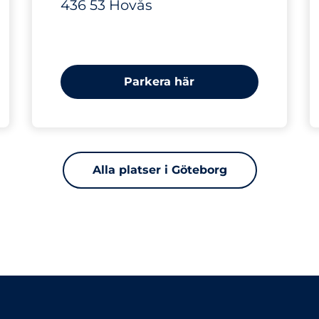
436 53 Hovås
Parkera här
Alla platser i Göteborg