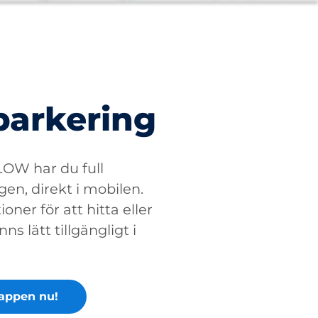
parkering
W har du full
gen, direkt i mobilen.
oner för att hitta eller
ns lätt tillgängligt i
appen nu!