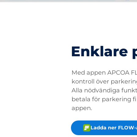
Enklare 
Med appen APCOA FLO
kontroll över parkerin
Alla nödvändiga funkti
betala för parkering fin
appen.
Ladda ner FLOW-