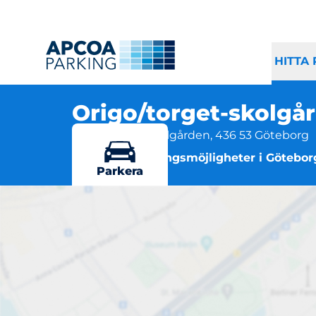
HITTA
Origo/torget-skolgå
Origo/torget-skolgården, 436 53 Göteborg
Flera parkeringsmöjligheter i Götebor
Parkera
Ori