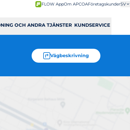
FLOW App
Om APCOA
Företagskunder
SV
DNING OCH ANDRA TJÄNSTER
KUNDSERVICE
Vägbeskrivning
en