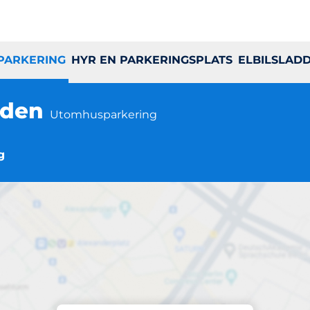
 PARKERING
HYR EN PARKERINGSPLATS
ELBILSLAD
rden
Utomhusparkering
g
Parkering på plats
go/torget-skolgård