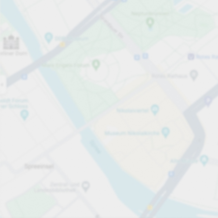
Öppet nu
Öppettider
Tjänster på parkeringsområdet
per påbörjad timme
från 15,00 kr
Priser och betalning