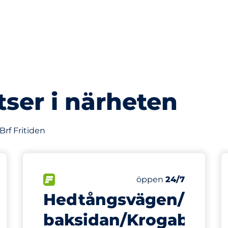
tser i närheten
Brf Fritiden
247 m
FLÖDE&nbsp
Torsdag&nbsp
öppen
24/7
Hedtångsvägen/Koda
baksidan/Krogabäck