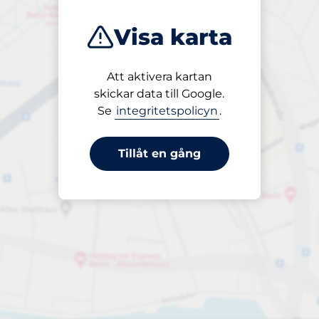
Visa karta
Att aktivera kartan
Öppet
skickar data till Google.
24/7
Se
integritetspolicyn
.
Tillåt en gång