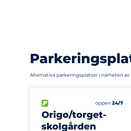
Parkeringspla
Alternativa parkeringsplatser i närheten av 
244 m
FLÖDE&nbsp
Torsdag&nbsp
öppen
24/7
Origo/torget-
skolgården