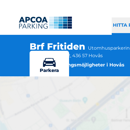
HITTA
Brf Fritiden
Utomhusparkeri
Klåvavägen 70-72, 436 57 Hovås
Flera parkeringsmöjligheter i Hovås
Parkera