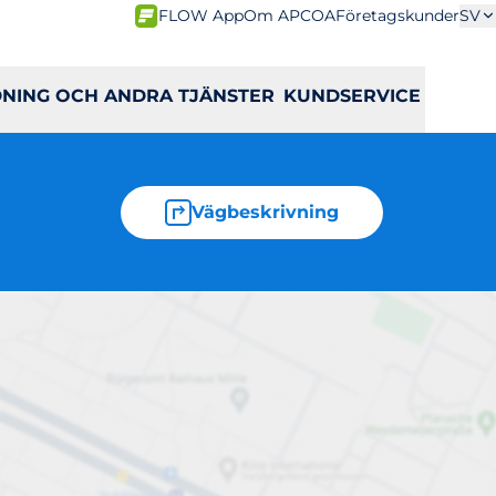
FLOW App
Om APCOA
Företagskunder
SV
DNING OCH ANDRA TJÄNSTER
KUNDSERVICE
Vägbeskrivning