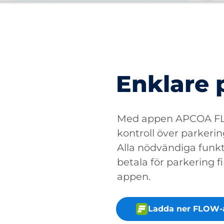
Enklare 
Med appen APCOA FLO
kontroll över parkerin
Alla nödvändiga funkti
betala för parkering fin
appen.
Ladda ner FLOW-