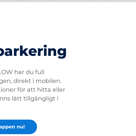
parkering
W har du full
gen, direkt i mobilen.
oner för att hitta eller
ns lätt tillgängligt i
appen nu!