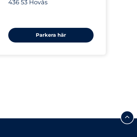
436 53 Hovås
Parkera här