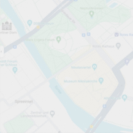
Öppet nu
Öppettider
Tjänster på parkeringsområdet
per påbörjad 45 minuter
från 6,00 kr
Priser och betalning