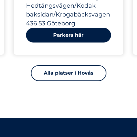
Hedtångsvägen/Kodak
baksidan/Krogabäcksvägen
436 53 Göteborg
Parkera här
Alla platser i Hovås