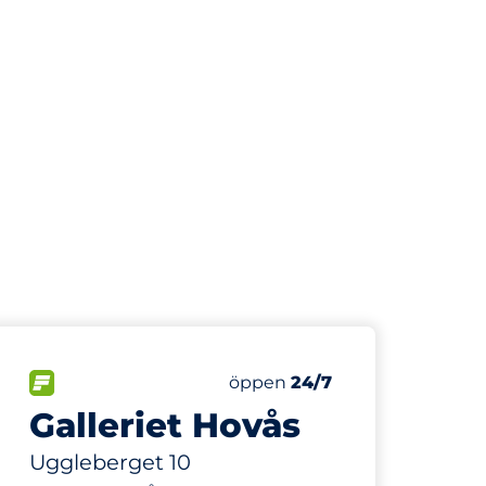
340 m
6
Totalt antal platser&nbsp
FLÖDE&nbsp
Antal parkeringsplatser:
Torsdag&nbsp
öppen
24/7
k
Galleriet Hovås
svägen
Uggleberget 10