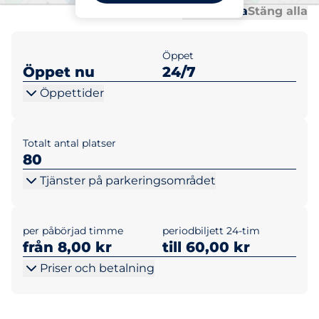
Al
Al
Öppna alla
Stäng alla
Öppet
Öppet nu
24/7
Öppettider
Totalt antal platser
80
Tjänster på parkeringsområdet
per påbörjad timme
periodbiljett 24-tim
från 8,00 kr
till 60,00 kr
Priser och betalning