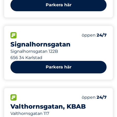
Parkera här
80
Totalt antal pl
FLÖDE&nbsp
Antal parkeringsp
Torsdag&nbsp
öppen
24/7
Signalhornsgatan
Signalhornsgatan 122B
656 34 Karlstad
Parkera här
80
Totalt antal pl
FLÖDE&nbsp
Antal parkeringsp
Torsdag&nbsp
öppen
24/7
Valthornsgatan, KBAB
Valthornsgatan 117