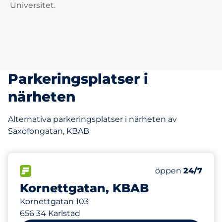
Universitet.
Parkeringsplatser i
närheten
Alternativa parkeringsplatser i närheten av
Saxofongatan, KBAB
80
Totalt antal pl
FLÖDE&nbsp
Antal parkeringsp
Torsdag&nbsp
öppen
24/7
Kornettgatan, KBAB
Kornettgatan 103
656 34 Karlstad