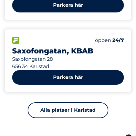
Parkera här
426 m
80
Totalt antal pla
FLÖDE
Antal parkeringsp
öppen
24/7
Saxofongatan, KBAB
Saxofongatan 28
656 34 Karlstad
Parkera här
Alla platser i Karlstad