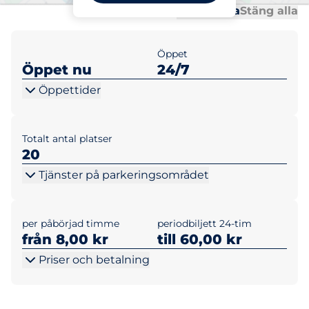
Al
Al
Öppna alla
Stäng alla
Öppet
Öppet nu
24/7
Öppettider
Totalt antal platser
20
Tjänster på parkeringsområdet
per påbörjad timme
periodbiljett 24-tim
från 8,00 kr
till 60,00 kr
Priser och betalning