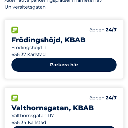
Alternativa parkeringsplatser i närheten av
Universitetsgatan
147 m
80
Totalt antal pla
FLÖDE
Antal parkeringsp
öppen
24/7
Frödingshöjd, KBAB
Frödingshöjd 11
656 37 Karlstad
Parkera här
329 m
80
Totalt antal pla
FLÖDE
Antal parkeringsp
öppen
24/7
Valthornsgatan, KBAB
Valthornsgatan 117
656 34 Karlstad