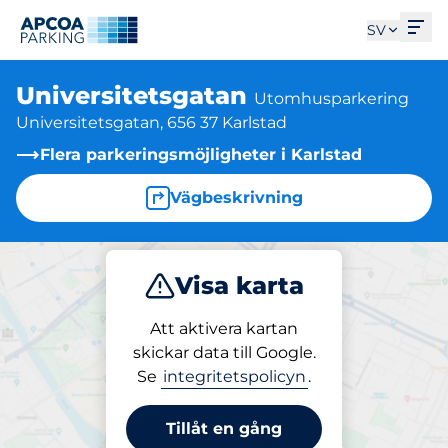
Öpp
SV
Universitetsgatan
Utomhusparkering
Universitetsgatan, 656 37 Karlstad
Flera parkeringsmöjligheter i Karlstad
Vägbeskrivning
Visa karta
Parkera
Att aktivera kartan
skickar data till Google.
Se
integritetspolicyn
.
Parkering på plats
Universitetsgatan
Tillåt en gång