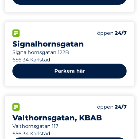
291 m
80
Totalt antal pla
FLÖDE
Antal parkeringsp
Lördag
öppen
24/7
Signalhornsgatan
Signalhornsgatan 122B
656 34 Karlstad
Parkera här
305 m
80
Totalt antal pla
FLÖDE
Antal parkeringsp
Lördag
öppen
24/7
Valthornsgatan, KBAB
Valthornsgatan 117
656 34 Karlstad