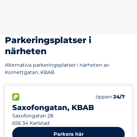
Parkeringsplatser i
närheten
Alternativa parkeringsplatser i närheten av
Kornettgatan, KBAB
169 m
80
Totalt antal pla
FLÖDE
Antal parkeringsp
Lördag
öppen
24/7
Saxofongatan, KBAB
Saxofongatan 28
656 34 Karlstad
Parkera här