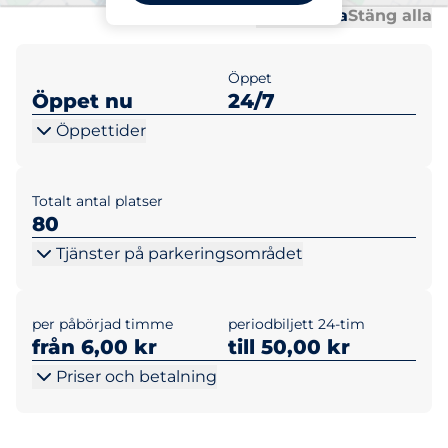
Al
Al
Öppna alla
Stäng alla
Öppet
Öppet nu
24/7
Öppettider
Totalt antal platser
80
Tjänster på parkeringsområdet
per påbörjad timme
periodbiljett 24-tim
från 6,00 kr
till 50,00 kr
Priser och betalning