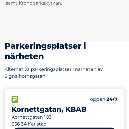
samt Kronoparkskyrkan.
Parkeringsplatser i
närheten
Alternativa parkeringsplatser i närheten av
Signalhornsgatan
80
Totalt antal pla
FLÖDE
Antal parkeringsp
öppen
24/7
Kornettgatan, KBAB
Kornettgatan 103
656 34 Karlstad