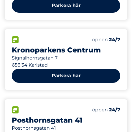
Parkera här
150
Totalt antal pla
FLÖDE
Antal parkeringsp
öppen
24/7
Kronoparkens Centrum
Signalhornsgatan 7
656 34 Karlstad
Parkera här
0
Totalt antal pla
FLÖDE
Antal parkeringsp
öppen
24/7
Posthornsgatan 41
Posthornsgatan 41