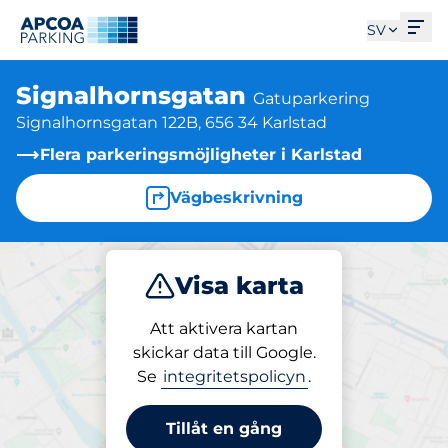
Öpp
SV
Signalhornsgatan
Gatuparkering
Signalhornsgatan 122B, 656 34 Karlstad
Flera parkeringsmöjligheter i Karlstad
Vägbeskrivning
Visa karta
Parkera
Att aktivera kartan
skickar data till Google.
Se
integritetspolicyn
.
Parkering på plats
Signalhornsgatan
Tillåt en gång