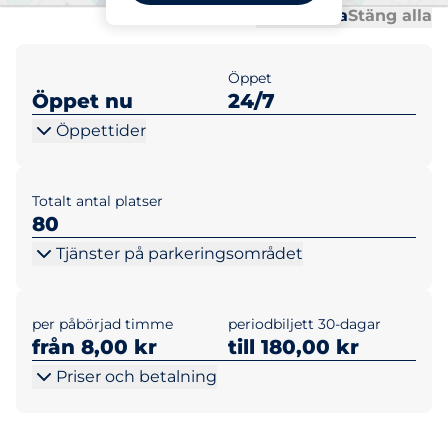
Al
Al
Öppna alla
Stäng alla
Öppet
Öppet nu
24/7
Öppettider
Totalt antal platser
80
Tjänster på parkeringsområdet
per påbörjad timme
periodbiljett 30-dagar
från 8,00 kr
till 180,00 kr
Priser och betalning