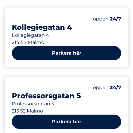
75 m
Fredag&nbsp
öppen
24/7
Kollegiegatan 4
Kollegiegatan 4
214 54 Malmö
Parkera här
136 m
Fredag&nbsp
öppen
24/7
Professorsgatan 5
Professorsgatan 5
215 52 Malmö
Parkera här