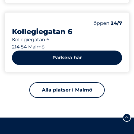
163 m
Fredag&nbsp
öppen
24/7
Kollegiegatan 6
Kollegiegatan 6
214 54 Malmö
Parkera här
Alla platser i Malmö