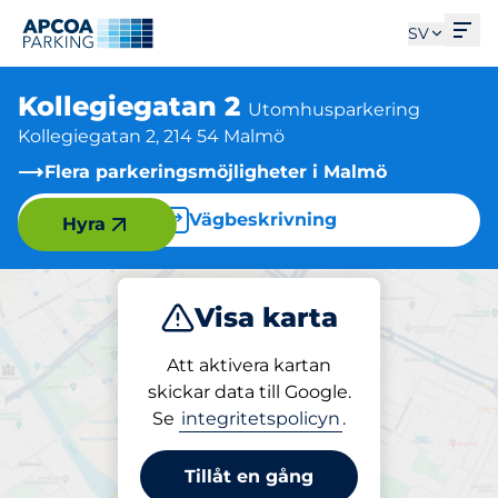
Öpp
SV
Kollegiegatan 2
Utomhusparkering
Kollegiegatan 2, 214 54 Malmö
Flera parkeringsmöjligheter i Malmö
Vägbeskrivning
Hyra
Visa karta
Parkera
Att aktivera kartan
skickar data till Google.
Se
integritetspolicyn
.
Parkering på plats
Kollegiegatan 2
Tillåt en gång