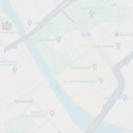
Öppet nu
Öppettider
Tjänster på parkeringsområdet
Parkeringspla