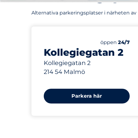
Alternativa parkeringsplatser i närheten av
75 m
Lördag
öppen
24/7
Kollegiegatan 2
Kollegiegatan 2
214 54 Malmö
Parkera här