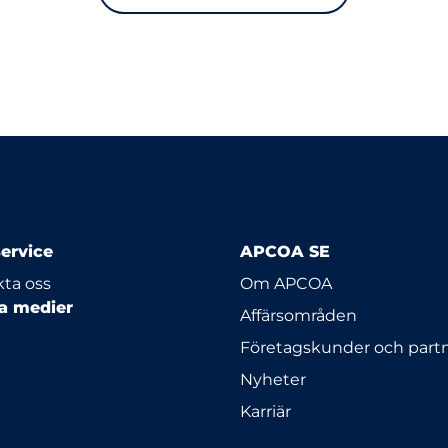
ervice
APCOA SE
ta oss
Om APCOA
la medier
Affärsområden
Företagskunder och part
Nyheter
Karriär