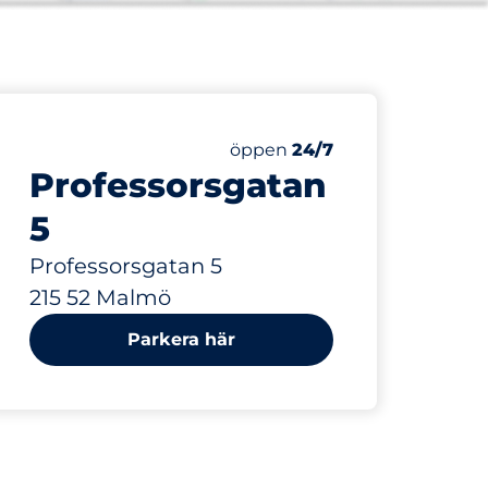
130 m
Lördag
öppen
24/7
Professorsgatan
5
Professorsgatan 5
215 52 Malmö
Parkera här