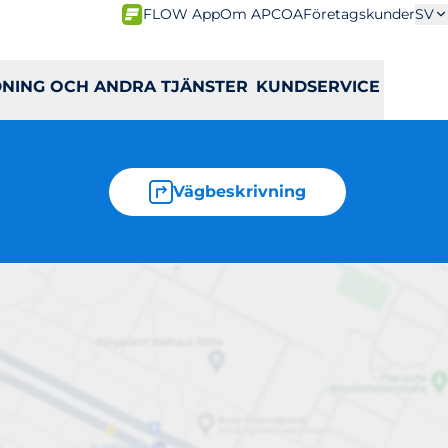
FLOW App
Om APCOA
Företagskunder
SV
DNING OCH ANDRA TJÄNSTER
KUNDSERVICE
Vägbeskrivning