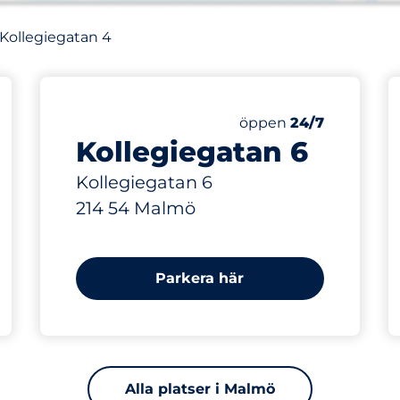
 Kollegiegatan 4
88 m
Lördag
öppen
24/7
Kollegiegatan 6
Kollegiegatan 6
214 54 Malmö
Parkera här
Alla platser i Malmö