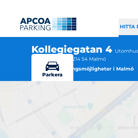
HITTA
Kollegiegatan 4
Utomhus
Kollegiegatan 4, 214 54 Malmö
Flera parkeringsmöjligheter i Malmö
Parkera