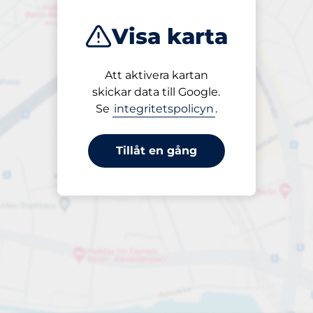
Visa karta
Att aktivera kartan
Öppet
skickar data till Google.
24/7
Se
integritetspolicyn
.
Tillåt en gång
tser i närheten