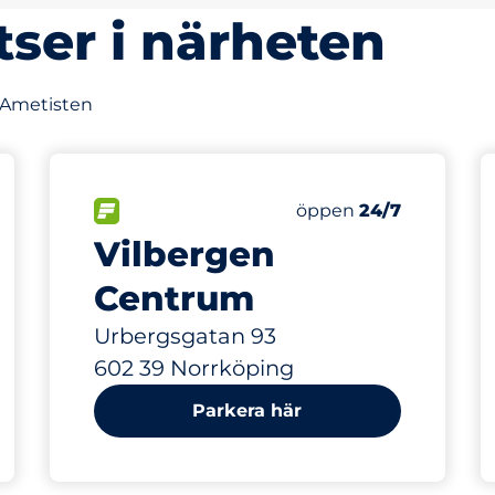
tser i närheten
v Ametisten
80
latser
Totalt antal platser
splatser:
FLÖDE
Antal parkeringsplatse
öppen
24/7
Vilbergen
Centrum
Urbergsgatan 93
602 39 Norrköping
Parkera här