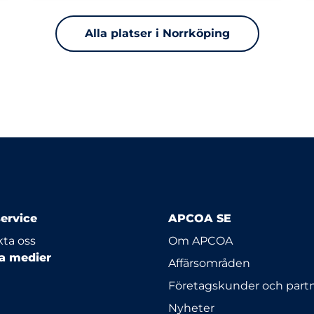
Alla platser i Norrköping
ervice
APCOA SE
ta oss
Om APCOA
la medier
Affärsområden
Företagskunder och part
Nyheter