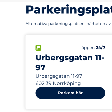
Parkeringspla
Alternativa parkeringsplatser i närheten a
1500
Totalt antal p
FLÖDE
Antal parkering
öppen
24/7
Urbergsgatan 11-
97
Urbergsgatan 11-97
602 39 Norrköping
Parkera här