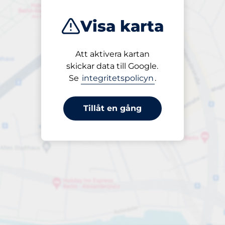
Visa karta
Att aktivera kartan
Öppet
skickar data till Google.
24/7
Se
integritetspolicyn
.
Tillåt en gång
per månad
till 250,00 kr