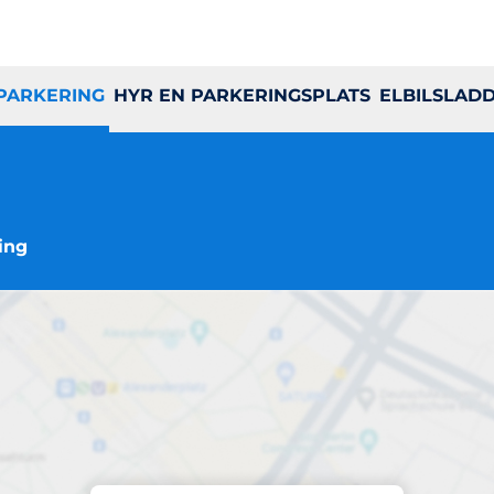
 PARKERING
HYR EN PARKERINGSPLATS
ELBILSLAD
ing
Parkering på plats
Ametisten