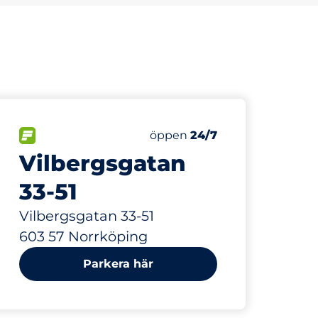
50
Totalt antal platser
r:
FLÖDE
Antal parkeringsplatser:
öppen
24/7
Vilbergsgatan
33-51
Vilbergsgatan 33-51
603 57 Norrköping
Parkera här