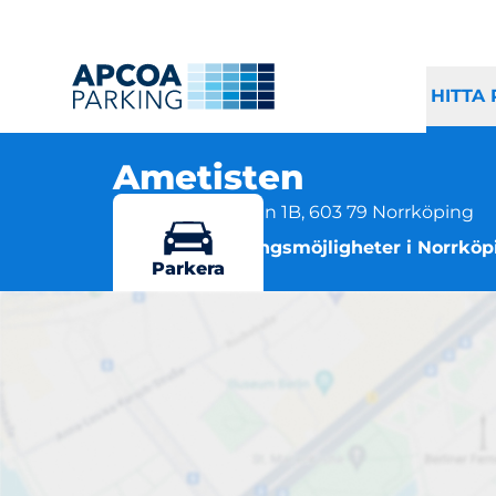
HITTA
Ametisten
Sprängstensgatan 1B, 603 79 Norrköping
Flera parkeringsmöjligheter i Norrköp
Parkera