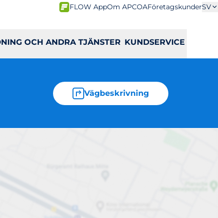
FLOW App
Om APCOA
Företagskunder
SV
DNING OCH ANDRA TJÄNSTER
KUNDSERVICE
Vägbeskrivning