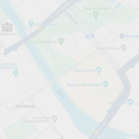
Öppet nu
Öppettider
Totalt antal platser
150
Tjänster på parkeringsområdet
per timme
från 6,00 kr
Priser och betalning