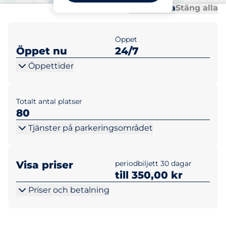
Al
Al
Öppna alla
Stäng alla
Öppet
Öppet nu
24/7
Öppettider
Totalt antal platser
80
Tjänster på parkeringsområdet
Visa priser
periodbiljett 30 dagar
till 350,00 kr
Priser och betalning