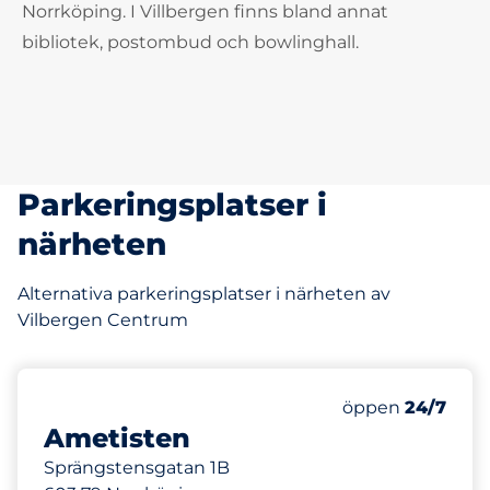
Norrköping. I Villbergen finns bland annat
bibliotek, postombud och bowlinghall.
Parkeringsplatser i
närheten
Alternativa parkeringsplatser i närheten av
Vilbergen Centrum
150
Totalt antal pl
Antal parkeringsp
Onsdag&nbsp
öppen
24/7
Ametisten
Sprängstensgatan 1B