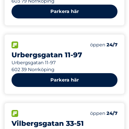
603 79 Norrköping
Parkera här
1500
Totalt antal pl
FLÖDE&nbsp
Antal parkeringsp
Onsdag&nbsp
öppen
24/7
Urbergsgatan 11-97
Urbergsgatan 11-97
602 39 Norrköping
Parkera här
50
Totalt antal pl
FLÖDE&nbsp
Antal parkeringsp
Onsdag&nbsp
öppen
24/7
Vilbergsgatan 33-51