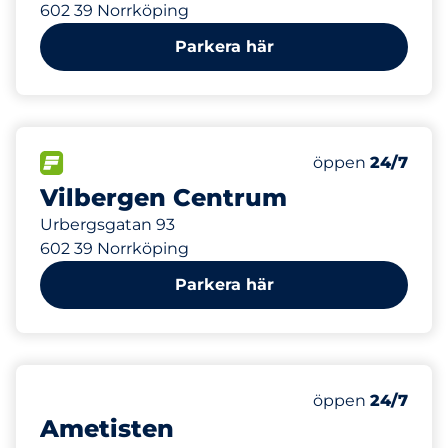
602 39 Norrköping
Parkera här
321 m
80
Totalt antal pla
FLÖDE
Antal parkeringsp
öppen
24/7
Vilbergen Centrum
Urbergsgatan 93
602 39 Norrköping
Parkera här
536 m
150
Totalt antal pla
Antal parkeringsp
öppen
24/7
Ametisten