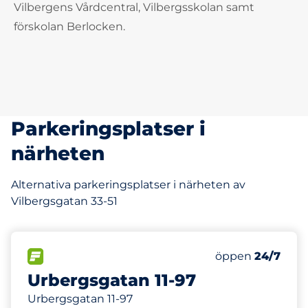
Vilbergens Vårdcentral, Vilbergsskolan samt
förskolan Berlocken.
Parkeringsplatser i
närheten
Alternativa parkeringsplatser i närheten av
Vilbergsgatan 33-51
153 m
1500
Totalt antal pla
FLÖDE
Antal parkeringsp
öppen
24/7
Urbergsgatan 11-97
Urbergsgatan 11-97