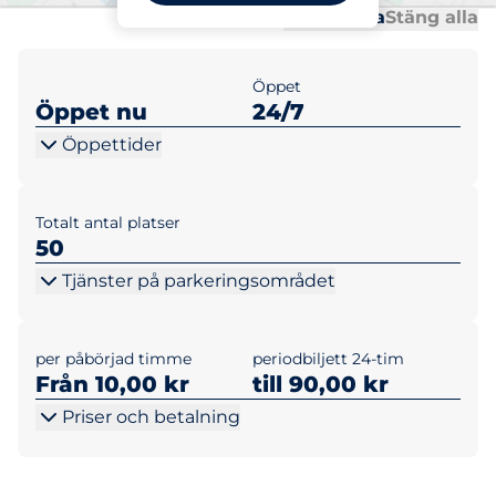
Al
Al
Öppna alla
Stäng alla
Öppet
Öppet nu
24/7
Öppettider
Totalt antal platser
50
Tjänster på parkeringsområdet
per påbörjad timme
periodbiljett 24-tim
Från 10,00 kr
till 90,00 kr
Priser och betalning