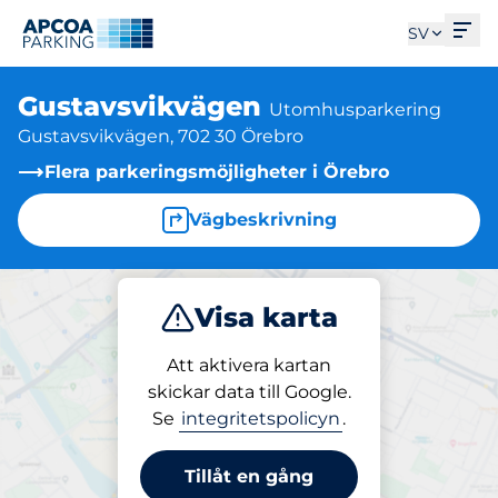
Öpp
SV
Gustavsvikvägen
Utomhusparkering
Gustavsvikvägen, 702 30 Örebro
Flera parkeringsmöjligheter i Örebro
Vägbeskrivning
Visa karta
Parkera
Att aktivera kartan
skickar data till Google.
Se
integritetspolicyn
.
Parkering på plats
Gustavsvikvägen
Tillåt en gång