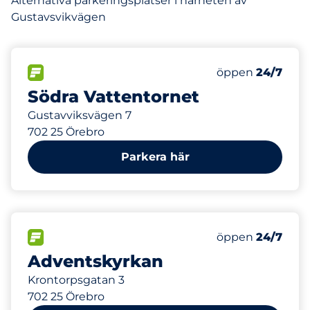
Alternativa parkeringsplatser i närheten av
Gustavsvikvägen
156 m
75
Totalt antal pla
FLÖDE
Antal parkeringsp
Lördag
öppen
24/7
Södra Vattentornet
Gustavviksvägen 7
702 25 Örebro
Parkera här
333 m
0
Totalt antal pla
FLÖDE
Antal parkeringsp
Lördag
öppen
24/7
Adventskyrkan
Krontorpsgatan 3
702 25 Örebro