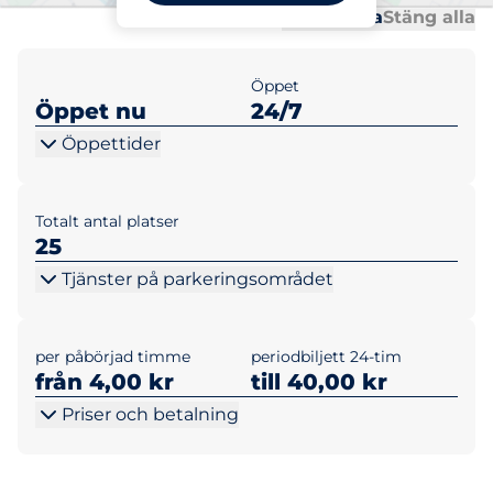
Al
Al
Öppna alla
Stäng alla
Öppet
Öppet nu
24/7
Öppettider
Totalt antal platser
25
Tjänster på parkeringsområdet
per påbörjad timme
periodbiljett 24-tim
från 4,00 kr
till 40,00 kr
Priser och betalning