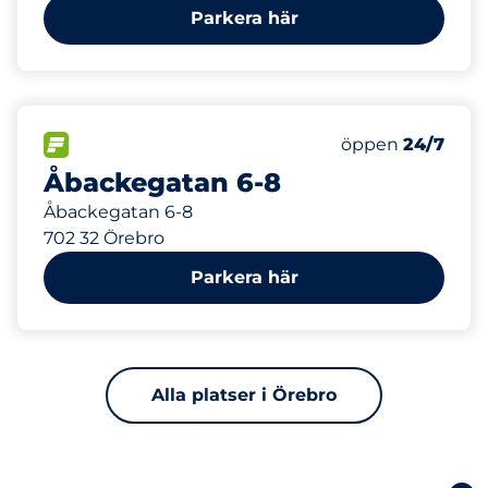
Parkera här
714 m
32
Totalt antal pla
FLÖDE
Antal parkeringsp
Lördag
öppen
24/7
Åbackegatan 6-8
Åbackegatan 6-8
702 32 Örebro
Parkera här
Alla platser i Örebro