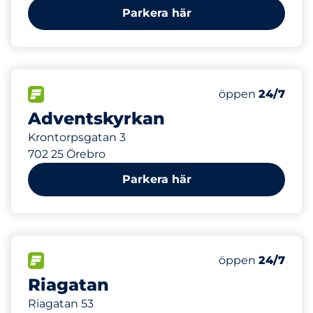
Parkera här
354 m
0
Totalt antal pl
FLÖDE&nbsp
Antal parkeringsp
Fredag&nbsp
öppen
24/7
Adventskyrkan
Krontorpsgatan 3
702 25 Örebro
Parkera här
714 m
15
Totalt antal pl
FLÖDE&nbsp
Antal parkeringsp
Fredag&nbsp
öppen
24/7
Riagatan
Riagatan 53