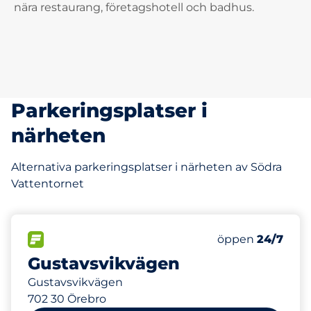
nära restaurang, företagshotell och badhus.
Parkeringsplatser i
närheten
Alternativa parkeringsplatser i närheten av Södra
Vattentornet
156 m
25
Totalt antal pl
FLÖDE&nbsp
Antal parkeringsp
Fredag&nbsp
öppen
24/7
Gustavsvikvägen
Gustavsvikvägen
702 30 Örebro