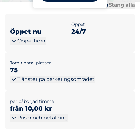
Al
Al
Öppna alla
Stäng alla
Öppet
Öppet nu
24/7
Öppettider
Totalt antal platser
75
Tjänster på parkeringsområdet
per påbörjad timme
från 10,00 kr
Priser och betalning