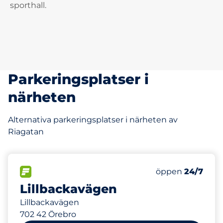
sporthall.
Parkeringsplatser i
närheten
Alternativa parkeringsplatser i närheten av
Riagatan
259 m
42
Totalt antal pla
FLÖDE
Antal parkeringsp
Fredag
öppen
24/7
Lillbackavägen
Lillbackavägen
702 42 Örebro