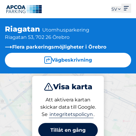
Öpp
SV
Riagatan
Utomhusparkering
Riagatan 53, 702 26 Örebro
Flera parkeringsmöjligheter i Örebro
Vägbeskrivning
Visa karta
Parkera
Att aktivera kartan
skickar data till Google.
Se
integritetspolicyn
.
Parkering på plats
Riagatan
Tillåt en gång