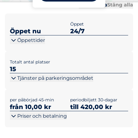
Al
Al
Öppna alla
Stäng alla
Öppet
Öppet nu
24/7
Öppettider
Totalt antal platser
15
Tjänster på parkeringsområdet
per påbörjad 45-min
periodbiljett 30-dagar
från 10,00 kr
till 420,00 kr
Priser och betalning