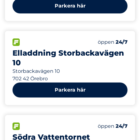
Parkera här
347 m
4
Electric Car Ch
FLÖDE
Antal parkeringsp
Fredag
öppen
24/7
Elladdning Storbackavägen
10
Storbackavägen 10
702 42 Örebro
Parkera här
714 m
75
Totalt antal pla
FLÖDE
Antal parkeringsp
Fredag
öppen
24/7
Södra Vattentornet