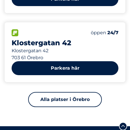
555 m
5
Electric Car Ch
FLÖDE&nbsp
Antal parkeringsp
Torsdag&nbsp
öppen
24/7
Klostergatan 42
Klostergatan 42
703 61 Örebro
Parkera här
Alla platser i Örebro