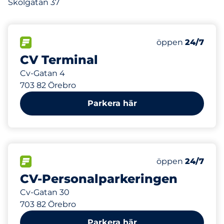
Skolgatan 37
359 m
30
Totalt antal pl
FLÖDE&nbsp
Antal parkeringsp
Torsdag&nbsp
öppen
24/7
CV Terminal
Cv-Gatan 4
703 82 Örebro
Parkera här
437 m
157
Totalt antal pl
FLÖDE&nbsp
Antal parkeringsp
Torsdag&nbsp
öppen
24/7
CV-Personalparkeringen
Cv-Gatan 30
703 82 Örebro
Parkera här