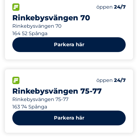
56 m
200
9
Totalt antal pla
Electric Car Ch
FLÖDE
Antal parkeringsp
öppen
24/7
Rinkebysvängen 70
Rinkebysvängen 70
164 52 Spånga
Parkera här
164 m
101
Totalt antal pla
FLÖDE
Antal parkeringsp
öppen
24/7
Rinkebysvängen 75-77
Rinkebysvängen 75-77
163 74 Spånga
Parkera här