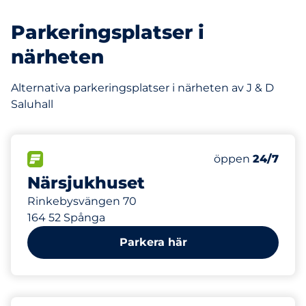
Parkeringsplatser i
närheten
Alternativa parkeringsplatser i närheten av J & D
Saluhall
56 m
50
Totalt antal pla
FLÖDE
Antal parkeringsp
öppen
24/7
Närsjukhuset
Rinkebysvängen 70
164 52 Spånga
Parkera här