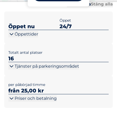
Al
Al
Öppna alla
Stäng alla
Öppet
Öppet nu
24/7
Öppettider
Totalt antal platser
16
Tjänster på parkeringsområdet
per påbörjad timme
från 25,00 kr
Priser och betalning