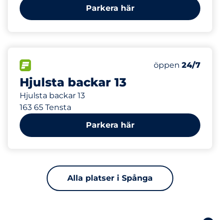
Parkera här
291 m
60
Totalt antal pla
FLÖDE
Antal parkeringsp
Måndag
öppen
24/7
Hjulsta backar 13
Hjulsta backar 13
163 65 Tensta
Parkera här
Alla platser i Spånga