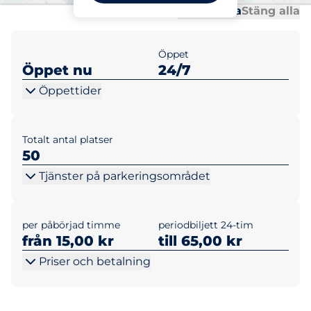
Al
Al
Öppna alla
Stäng alla
Öppet
Öppet nu
24/7
Öppettider
Totalt antal platser
50
Tjänster på parkeringsområdet
per påbörjad timme
periodbiljett 24-tim
från 15,00 kr
till 65,00 kr
Priser och betalning