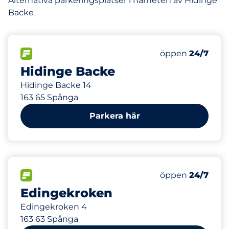
Alternativa parkeringsplatser i närheten av Hidinge
Backe
109 m
63
Totalt antal pla
FLÖDE
Antal parkeringsp
Måndag
öppen
24/7
Hidinge Backe
Hidinge Backe 14
163 65 Spånga
Parkera här
282 m
65
10
Totalt antal pla
Electric Car Ch
FLÖDE
Antal parkeringsp
Måndag
öppen
24/7
Edingekroken
Edingekroken 4
163 63 Spånga