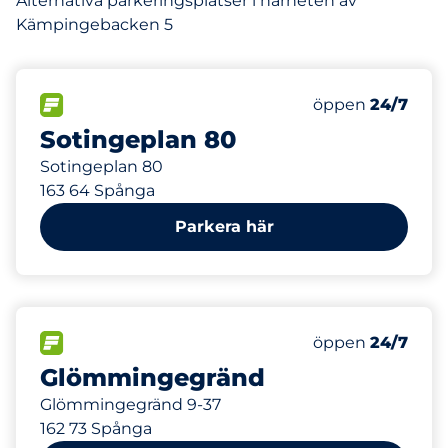
Alternativa parkeringsplatser i närheten av
Kämpingebacken 5
253 m
FLÖDE
Lördag
öppen
24/7
Sotingeplan 80
Sotingeplan 80
163 64 Spånga
Parkera här
262 m
24
Totalt antal pla
FLÖDE
Antal parkeringsp
Lördag
öppen
24/7
Glömmingegränd
Glömmingegränd 9-37
162 73 Spånga