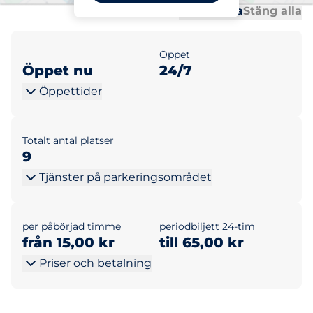
Al
Al
Öppna alla
Stäng alla
Öppet
Öppet nu
24/7
Öppettider
Totalt antal platser
9
Tjänster på parkeringsområdet
per påbörjad timme
periodbiljett 24-tim
från 15,00 kr
till 65,00 kr
Priser och betalning