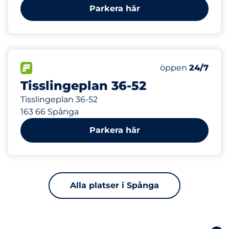
Parkera här
297 m
170
Totalt antal pla
FLÖDE
Antal parkeringsp
Lördag
öppen
24/7
Tisslingeplan 36-52
Tisslingeplan 36-52
163 66 Spånga
Parkera här
Alla platser i Spånga