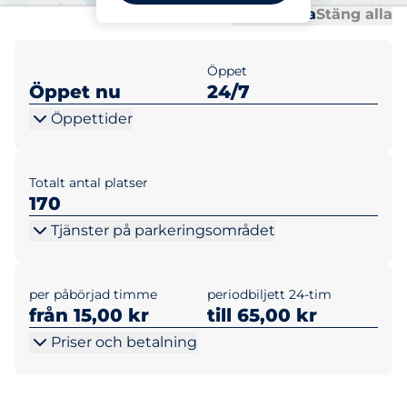
Al
Al
Öppna alla
Stäng alla
Öppet
Öppet nu
24/7
Öppettider
Totalt antal platser
170
Tjänster på parkeringsområdet
per påbörjad timme
periodbiljett 24-tim
från 15,00 kr
till 65,00 kr
Priser och betalning