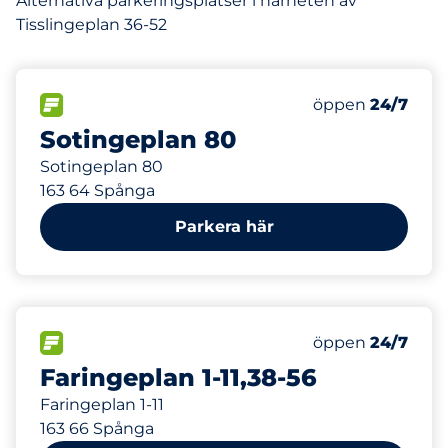
Alternativa parkeringsplatser i närheten av
Tisslingeplan 36-52
160 m
FLÖDE
Måndag
öppen
24/7
Sotingeplan 80
Sotingeplan 80
163 64 Spånga
Parkera här
231 m
59
Totalt antal pla
FLÖDE
Antal parkeringsp
Måndag
öppen
24/7
Faringeplan 1-11,38-56
Faringeplan 1-11
163 66 Spånga