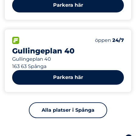
Parkera här
284 m
80
Totalt antal pla
FLÖDE
Antal parkeringsp
Måndag
öppen
24/7
Gullingeplan 40
Gullingeplan 40
163 63 Spånga
Parkera här
Alla platser i Spånga