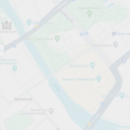
Öppet nu
Öppettider
Totalt antal platser
5
Tjänster på parkeringsområdet
per påbörjad timme
från 15,00 kr
Priser och betalning