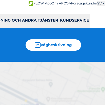
FLOW App
Om APCOA
Företagskunder
SV
DNING OCH ANDRA TJÄNSTER
KUNDSERVICE
Vägbeskrivning