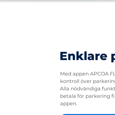
Enklare 
Med appen APCOA FLO
kontroll över parkerin
Alla nödvändiga funkti
betala för parkering fin
appen.