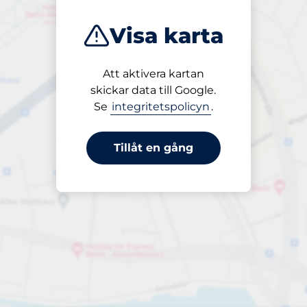
Visa karta
Att aktivera kartan
Öppet
skickar data till Google.
24/7
Se
integritetspolicyn
.
Tillåt en gång
periodbiljett 24-tim
till 65,00 kr