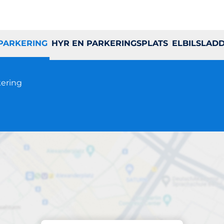
 PARKERING
HYR EN PARKERINGSPLATS
ELBILSLAD
ering
Parkering på plats
Tensta allé 57