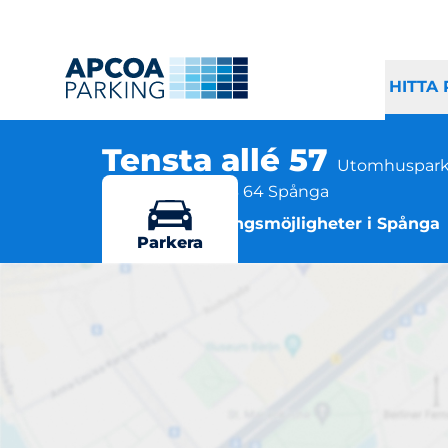
HITTA
Tensta allé 57
Utomhuspark
Tensta allé 57, 163 64 Spånga
Flera parkeringsmöjligheter i Spånga
Parkera