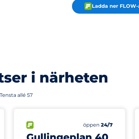
Ladda ner FLOW-
tser i närheten
Tensta allé 57
248 m
80
latser
Totalt antal platser
splatser:
FLÖDE
Antal parkeringsplatse
Fredag
öppen
24/7
Gullingeplan 40