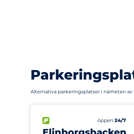
Parkeringspla
Alternativa parkeringsplatser i närheten av 
165 m
25
Totalt antal p
FLÖDE
Antal parkering
Fredag
öppen
24/7
Elinborgsbacken