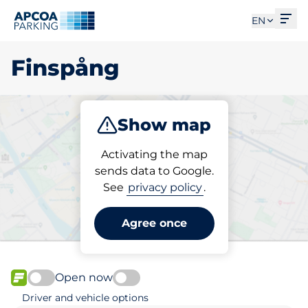
Ope
EN
Finspång
Show map
Park
Charge
Activating the map
sends data to Google.
See
privacy policy
.
Pick your parking space in
Finspång
Agree once
Open now
FLOW available
Driver and vehicle options