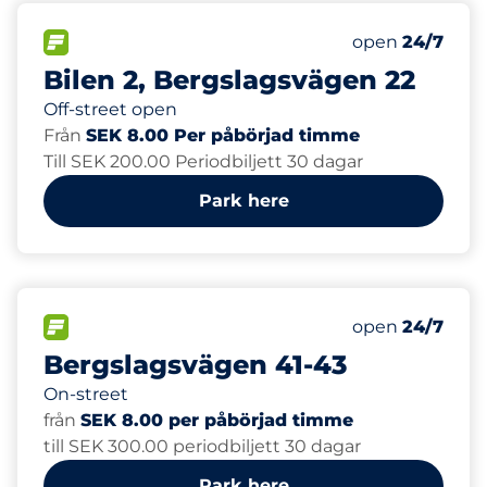
40
Total Spaces
FLOW available
Number of park
Friday
open
24/7
Bilen 2, Bergslagsvägen 22
Off-street open
Från
SEK 8.00 Per påbörjad timme
Till SEK 200.00 Periodbiljett 30 dagar
Park here
60
Total Spaces
FLOW available
Number of park
Friday
open
24/7
Bergslagsvägen 41-43
On-street
från
SEK 8.00 per påbörjad timme
till SEK 300.00 periodbiljett 30 dagar
Park here