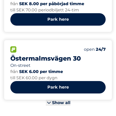
från
SEK 8.00 per påbörjad timme
till SEK 70.00 periodbiljett 24-tim
Park here
60
Total Spaces
FLOW available
Number of park
Friday
open
24/7
Östermalmsvägen 30
On-street
från
SEK 6.00 per timme
till SEK 60.00 per dygn
Park here
Show all