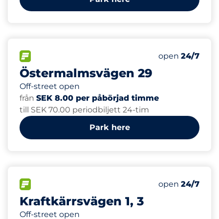
7
Total Spaces
FLOW available
Number of park
Friday
open
24/7
Östermalmsvägen 29
Off-street open
från
SEK 8.00 per påbörjad timme
till SEK 70.00 periodbiljett 24-tim
Park here
12
2
Total Spaces
Electric Car C
FLOW available
Number of park
Friday
open
24/7
Kraftkärrsvägen 1, 3
Off-street open