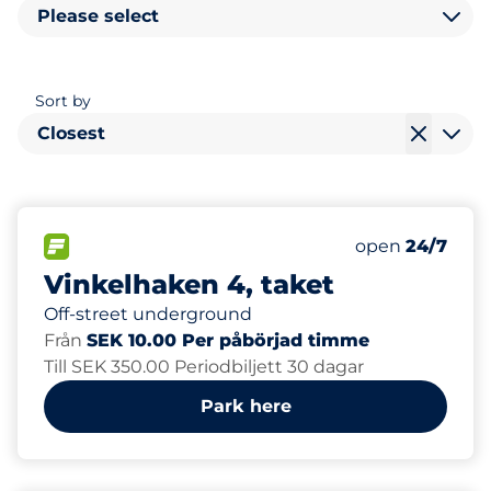
Please select
Sort by
Closest
20
Total Spaces
FLOW available
Number of park
Friday
open
24/7
Vinkelhaken 4, taket
Off-street underground
Från
SEK 10.00 Per påbörjad timme
Till SEK 350.00 Periodbiljett 30 dagar
Park here