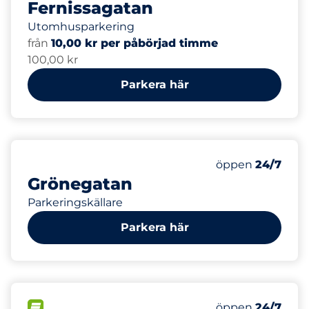
Fernissagatan
Utomhusparkering
från
10,00 kr per påbörjad timme
100,00 kr
Parkera här
Fredag
öppen
24/7
Grönegatan
Parkeringskällare
Parkera här
FLÖDE
Fredag
öppen
24/7