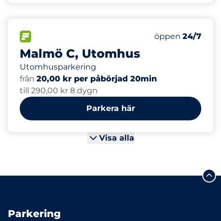
100
Totalt antal pla
FLÖDE
Antal parkeringsp
Fredag
öppen
24/7
Malmö C, Utomhus
Utomhusparkering
från
20,00 kr per påbörjad 20min
till 290,00 kr 8 dygn
Parkera här
Visa alla
Parkering