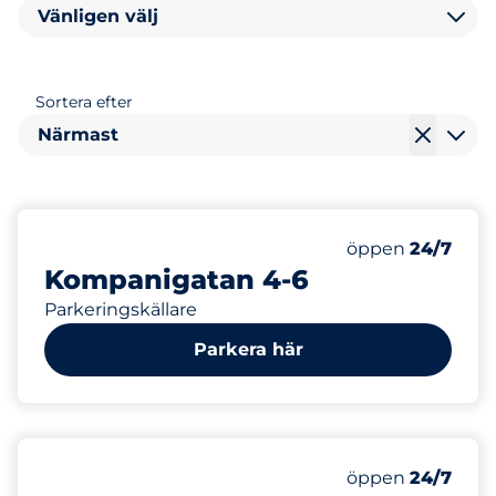
Vänligen välj
Sortera efter
Närmast
Fredag
öppen
24/7
Kompanigatan 4-6
Parkeringskällare
Parkera här
Fredag
öppen
24/7