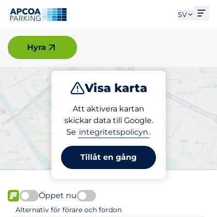
Öpp
SV
Malmö
Hyra
Visa karta
Parkera
Ladda
Att aktivera kartan
skickar data till Google.
Se
integritetspolicyn
.
Välj din parkeringsplats i
Malmö
Tillåt en gång
Öppet nu
FLÖDE
Alternativ för förare och fordon