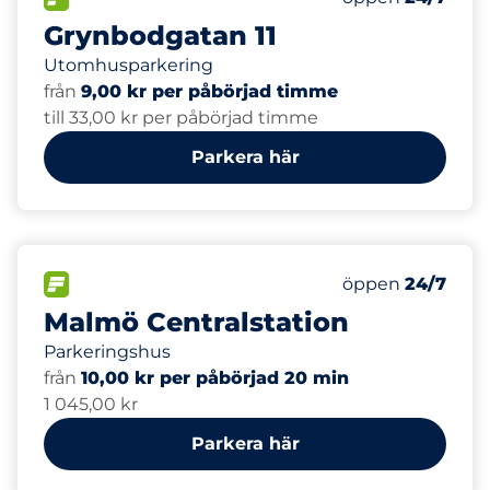
Grynbodgatan 11
Utomhusparkering
från
9,00 kr per påbörjad timme
till 33,00 kr per påbörjad timme
Parkera här
550
16
Totalt antal pla
Electric Car Ch
FLÖDE
Antal parkeringsp
Fredag
öppen
24/7
Malmö Centralstation
Parkeringshus
från
10,00 kr per påbörjad 20 min
1 045,00 kr
Parkera här